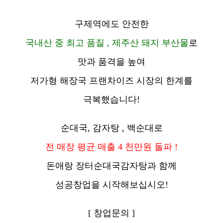
구제역에도 안전한
국내산 중 최고 품질
,
제주산 돼지 부산물
로
맛과 품격을 높여
저가형 해장국 프랜차이즈 시장의 한계를
극복했습니다
!
순대국
,
감자탕
,
백순대로
전 매장 평균 매출
4
천만원 돌파
!
돈애랑 장터순대국감자탕과 함께
성공창업을 시작해보십시오
!
[
창업문의
]