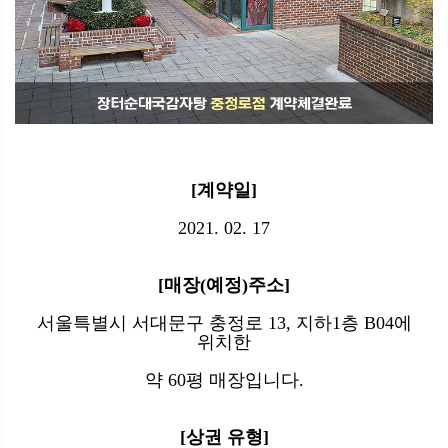
[
계약일
]
2021. 02. 17
[
매장
(
예정
)
주소
]
서울특별시 서대문구 충정로
13,
지하
1
층
B04
에
위치한
약
60
평 매장입니다
.
[
상권 유형
]