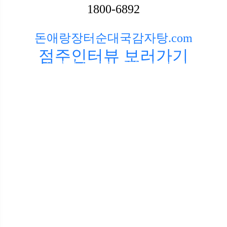
1800-6892
돈애랑장터순대국감자탕
.com
점주인터뷰 보러가기
해장국창업
,
순대국창업
,
감자탕창업
,
국밥창업
,
국밥집창업
,
국밥프랜차이
즈
,
국밥체인점
,
국밥프렌차이즈
,
요식업창업
,
식당창업
,
외식창업
,
배달창업
,
배달음식창업
,
순대국체인
점
,
해장국체인점
,
감자탕체인점
,
감자탕프렌차이즈
,
순대국밥창업
,
감자탕프랜차이즈
,
순
댓국
,
찰순대
,
찹쌀순대
,
순대공장
,
소자본식당창업
,
감자탕배달
,
순댓국맛집
,
순대국집창업
,
해장국집창업
,
순대국밥체인
점
,
보승회관
,
원조할매순대국밥
,
가리국밥
,
굿맘할매순대국
,
청기와해장국
,
할매순대국체
인점
,
담소순대국
,
참이맛감자탕
,
계경순대국
,
무봉리순대국
,
금강산감자탕
,
무봉리토종순대국
,
병천순대국
,
남다른감자탕
,
조마루감자
탕
,
이바돔감자탕
,
큰맘할매순대국
,
바우네나주곰탕
,
양평해장국
,
손큰할매순대
,
할매순대
국밥
,
돼지감자탕
,
순대국맛집
,
소자본창업
,
업종전환창업
,
뜨는창업
,
뜨는프렌차이즈
,
뜨는창업아이템
,
유망창업
,
요즘뜨는창업
,
추천창업
,
업종변경
창업
,
가맹점모집
,
가맹점모집대행
,
프랜차이즈영업
,
프랜차이즈영업대행
,
프랜차이즈가맹
사업
,
체인점모집
,
체인점모집대행
,
프랜차이즈인큐베이팅
,
가맹점모집광고
,
프렌차이즈인큐베이팅
,
프렌차이즈영업
,
프렌차행
,
프렌차이즈가맹