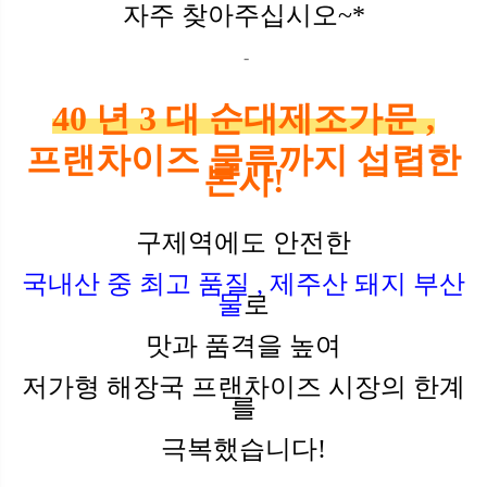
자주 찾아주십시오~*
-
40
년
3
대 순대제조가문
,
프랜차이즈 물류까지 섭렵한
본사
!
구제역에도 안전한
국내산 중 최고 품질
,
제주산 돼지 부산
물
로
맛과 품격을 높여
저가형 해장국 프랜차이즈 시장의 한계
를
극복했습니다
!