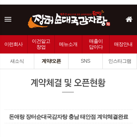
이건알고
매출이
이런회사
메뉴소개
매장안내
창업
답이다
새소식
계약/오픈
SNS
인스타그램
돈애랑 장터순대국감자탕 충남 태안점 계약체결완료