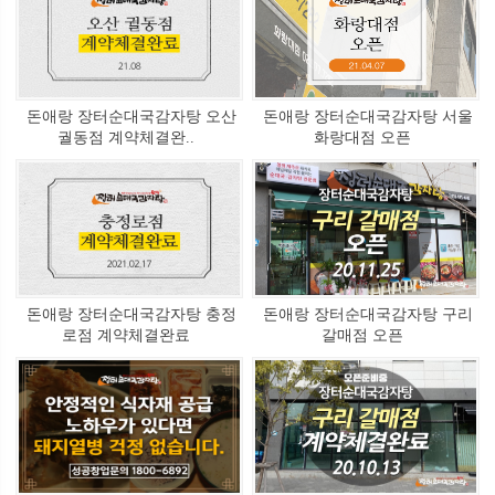
돈애랑 장터순대국감자탕 오산
돈애랑 장터순대국감자탕 서울
궐동점 계약체결완..
화랑대점 오픈
돈애랑 장터순대국감자탕 충정
돈애랑 장터순대국감자탕 구리
로점 계약체결완료
갈매점 오픈