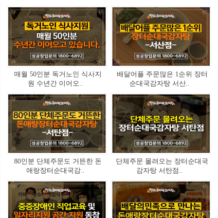
매월 50인분 독거노인 식사지
배달어플 주문많은 1순위 장터
원 수년간 이어오..
순대국감자탕 서산..
80인분 단체주문도 거뜬한 돈
단체주문 몰려오는 장터순대국
애랑장터순대국감..
감자탕 서탄점..