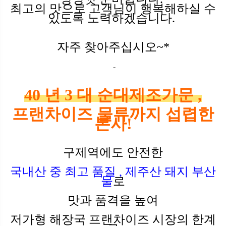
최고의 맛으로 고객님이 행복해하실 수
있도록 노력하겠습니다.
자주 찾아주십시오~*
-
40
년
3
대 순대제조가문
,
프랜차이즈 물류까지 섭렵한
본사
!
구제역에도 안전한
국내산 중 최고 품질
,
제주산 돼지 부산
물
로
맛과 품격을 높여
저가형 해장국 프랜차이즈 시장의 한계